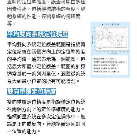
置時的定位準確度。誤差可能由多種
因素引起，包括機械結構的精度、驅
動系統的性能、控制系統的精確度
等。
平均雙向系統定位精度
平均雙向系統定位誤差範圍是指旋轉
定位系統在兩個方向上的定位準確度
的平均值，通常表示為一個範圍，包
括最大和最小定位誤差。範圍的計算
通常基於一系列測量值，涵蓋從系統
最大到最小位置的所有可能情況。
雙向重覆定位精度
雙向重覆定位精度是指旋轉定位系統
在兩個方向上的定位準確度的能力。
指標衡量系統在多次定位操作中，無
論是正向或反向，皆能準確返回到同
一位置的能力。