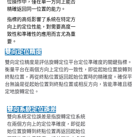
位操作中，僅在單一方向上能否
精確返回同一位置的能力。
指標的高低影響了系統在特定方
向上的定位性能，對需要高度一
致性和準確性的應用而言尤為重
要。
雙向定位精度
雙向定位精度是評估旋轉定位平台定位準確度的關鍵指標。
衡量平台在兩個方向上定位的一致性，即從起始位置旋轉到
終點位置，再從終點位置返回起始位置時的精確度。確保平
台無論是從起始位置到終點位置或相反方向，皆能準確且穩
定地旋轉定位。
雙向系統定位誤差
雙向系統定位誤差是指旋轉定位系統
在兩個方向上的定位準確度，即從起
始位置旋轉到終點位置再返回起始位