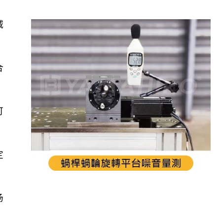
减
合
可
定
场