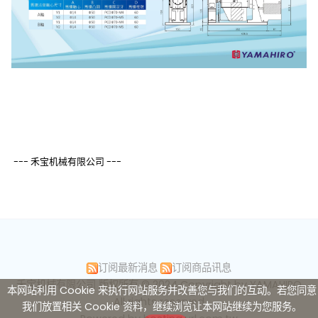
--- 禾宝机械有限公司 ---
订阅最新消息
订阅商品讯息
禾宝机械有限公司 版权所有 © 2024 Copyright by YAMAHIRO
本网站利用 Cookie 来执行网站服务并改善您与我们的互动。若您同意
All rights reserved
我们放置相关 Cookie 资料，继续浏览让本网站继续为您服务。