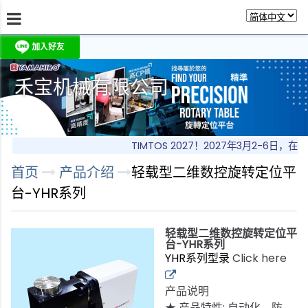
禾宝机械有限公司
关於我们
相关讯息
产品介绍
产品型录
留
TIMTOS 2027！2027年3月2-6日
首页
产品介绍
轻载型二维数控旋转定位平
台-YHR系列
轻载型二维数控旋转定位平
台-YHR系列
YHR系列型录
Click here
产品说明
★ 产品特性: 自动化、防